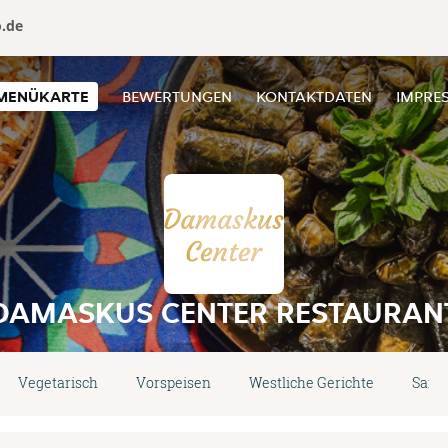
o.de
MENÜKARTE
BEWERTUNGEN
KONTAKTDATEN
IMPRE
DAMASKUS CENTER RESTAURAN
Vegetarisch
Vorspeisen
Westliche Gerichte
Sand