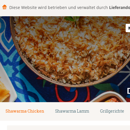
Diese Website wird betrieben und verwaltet durch
Lieferand
Shawarma Chicken
Shawarma Lamm
Grillgerichte